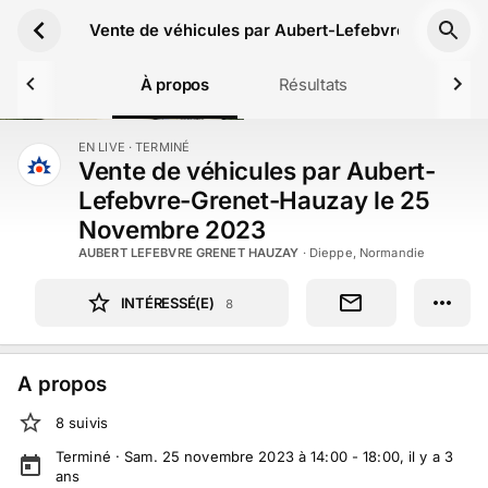
Aller au contenu principal
Vente de véhicules par Aubert-Lefebvre-Grenet-
À propos
Résultats
EN LIVE
· TERMINÉ
TERMINÉ
Vente de véhicules par Aubert-
Lefebvre-Grenet-Hauzay le 25
Novembre 2023
AUBERT LEFEBVRE GRENET HAUZAY
·
Dieppe, Normandie
INTÉRESSÉ(E)
8
A propos
8
suivi
s
Terminé ·
Sam. 25 novembre 2023 à 14:00 - 18:00
, il y a
3
ans