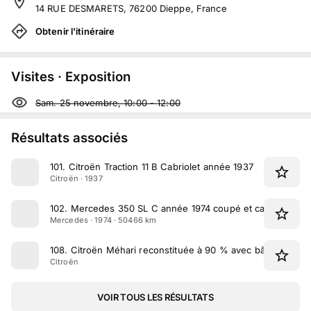
14 RUE DESMARETS, 76200 Dieppe, France
Obtenir l'itinéraire
Visites · Exposition
Sam. 25 novembre, 10:00
-
12:00
Résultats associés
101
.
Citroën Traction 11 B Cabriolet année 1937
Citroën · 1937
102
.
Mercedes 350 SL C année 1974 coupé et cabriolet
Mercedes · 1974 · 50466 km
108
.
Citroën Méhari reconstituée à 90 % avec bâches comp
Citroën
VOIR TOUS LES RÉSULTATS