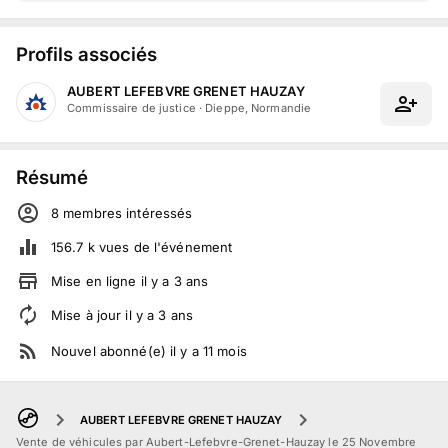
Profils associés
AUBERT LEFEBVRE GRENET HAUZAY
Commissaire de justice
·
Dieppe, Normandie
Résumé
8
membre
s
intéressé
s
156.7 k
vues de l'événement
Mise en ligne
il y a
3
ans
Mise à jour
il y a
3
ans
Nouvel abonné(e)
il y a
11
mois
AUBERT LEFEBVRE GRENET HAUZAY
Vente de véhicules par Aubert-Lefebvre-Grenet-Hauzay le 25 Novembre