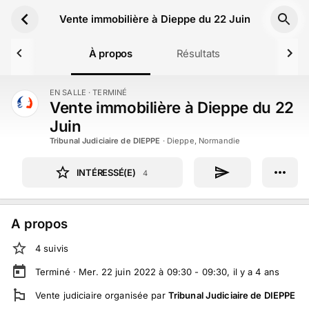
Aller au contenu principal
Vente immobilière à Dieppe du 22 Juin
À propos
Résultats
EN SALLE
· TERMINÉ
TERMINÉ
Vente immobilière à Dieppe du 22
Juin
Tribunal Judiciaire de DIEPPE
·
Dieppe, Normandie
INTÉRESSÉ(E)
4
A propos
4
suivi
s
Terminé ·
Mer. 22 juin 2022 à 09:30 - 09:30
, il y a
4
ans
Vente judiciaire
organisée par
Tribunal Judiciaire de DIEPPE