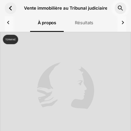
Aller au contenu principal
Vente immobilière au Tribunal judiciaire de Dax le
À propos
Résultats
TERMINÉ