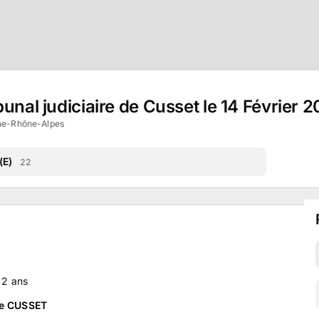
unal judiciaire de Cusset le 14 Février 
ne-Rhône-Alpes
(E)
22
a
2
ans
de CUSSET