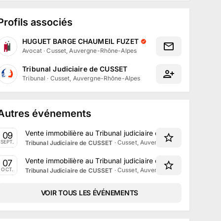
Profils associés
HUGUET BARGE CHAUMEIL FUZET
Avocat
·
Cusset, Auvergne-Rhône-Alpes
Tribunal Judiciaire de CUSSET
Tribunal
·
Cusset, Auvergne-Rhône-Alpes
Autres événements
Vente immobilière au Tribunal judiciaire de Cusset le 9 Se
09
·
Cusset, Auvergne-Rhône-Alpes
SEPT.
Tribunal Judiciaire de CUSSET
Vente immobilière au Tribunal judiciaire de Cusset le 7 Oct
07
·
Cusset, Auvergne-Rhône-Alpes
OCT.
Tribunal Judiciaire de CUSSET
VOIR TOUS LES ÉVÉNEMENTS