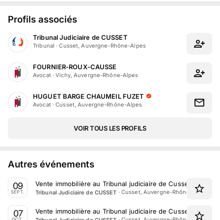
Profils associés
Tribunal Judiciaire de CUSSET
Tribunal
·
Cusset, Auvergne-Rhône-Alpes
FOURNIER-ROUX-CAUSSE
Avocat
·
Vichy, Auvergne-Rhône-Alpes
HUGUET BARGE CHAUMEIL FUZET
Avocat
·
Cusset, Auvergne-Rhône-Alpes
VOIR TOUS LES PROFILS
Autres événements
Vente immobilière au Tribunal judiciaire de Cusset le 9 Se
09
·
Cusset, Auvergne-Rhône-Alpes
Tribunal Judiciaire de CUSSET
SEPT.
Vente immobilière au Tribunal judiciaire de Cusset le 7 Oc
07
·
Cusset, Auvergne-Rhône-Alpes
Tribunal Judiciaire de CUSSET
OCT.