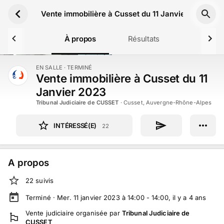
Aller au contenu principal
Vente immobilière à Cusset du 11 Janvier 2023
À propos
Résultats
EN SALLE
· TERMINÉ
TERMINÉ
Vente immobilière à Cusset du 11
Janvier 2023
Tribunal Judiciaire de CUSSET
·
Cusset, Auvergne-Rhône-Alpes
INTÉRESSÉ(E)
22
A propos
22
suivi
s
Terminé ·
Mer. 11 janvier 2023 à 14:00 - 14:00
, il y a
4
ans
Vente judiciaire
organisée par
Tribunal Judiciaire de
CUSSET