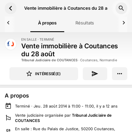
Aller au contenu principal
Vente immobilière à Coutances du 28 août
À propos
Résultats
EN SALLE
· TERMINÉ
TERMINÉ
Vente immobilière à Coutances
du 28 août
Tribunal Judiciaire de COUTANCES
·
Coutances, Normandie
INTÉRESSÉ(E)
A propos
Terminé ·
Jeu. 28 août 2014 à 11:00 - 11:00
, il y a
12
ans
Vente judiciaire
organisée par
Tribunal Judiciaire de
COUTANCES
En salle :
Rue du Palais de Justice, 50200 Coutances,