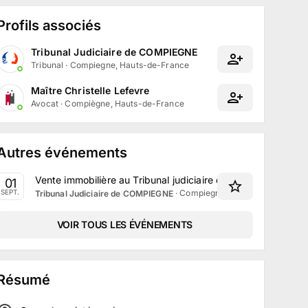
Profils associés
Tribunal Judiciaire de COMPIEGNE
Tribunal
·
Compiegne, Hauts-de-France
Maître Christelle Lefevre
Avocat
·
Compiègne, Hauts-de-France
Autres événements
Vente immobilière au Tribunal judiciaire de Compiègne le 
01
·
Compiegne, Hauts-de-France
SEPT.
Tribunal Judiciaire de COMPIEGNE
VOIR TOUS LES ÉVÉNEMENTS
Résumé