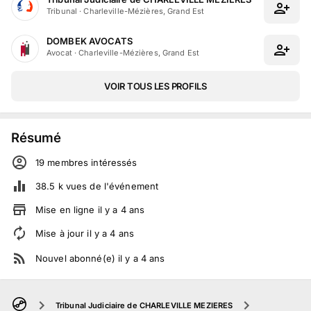
Tribunal
·
Charleville-Mézières, Grand Est
DOMBEK AVOCATS
Avocat
·
Charleville-Mézières, Grand Est
VOIR TOUS LES PROFILS
Résumé
19
membre
s
intéressé
s
38.5 k
vues de l'événement
Mise en ligne
il y a
4
ans
Mise à jour
il y a
4
ans
Nouvel abonné(e)
il y a
4
ans
Tribunal Judiciaire de CHARLEVILLE MEZIERES