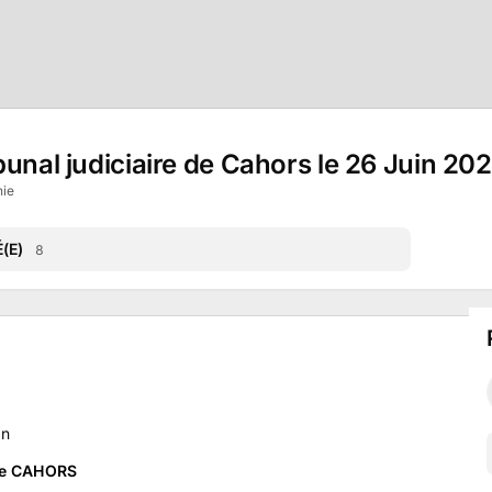
bunal judiciaire de Cahors le 26 Juin 20
nie
(E)
8
an
 de CAHORS