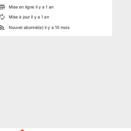
Mise en ligne
il y a
1
an
Mise à jour
il y a
1
an
Nouvel abonné(e)
il y a
10
mois