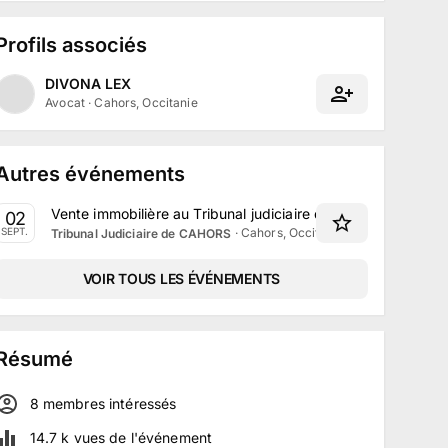
Profils associés
DIVONA LEX
Avocat
·
Cahors, Occitanie
Autres événements
Vente immobilière au Tribunal judiciaire de Cahors le 2 Se
02
·
Cahors, Occitanie
SEPT.
Tribunal Judiciaire de CAHORS
VOIR TOUS LES ÉVÉNEMENTS
Résumé
8
membre
s
intéressé
s
14.7 k
vues de l'événement