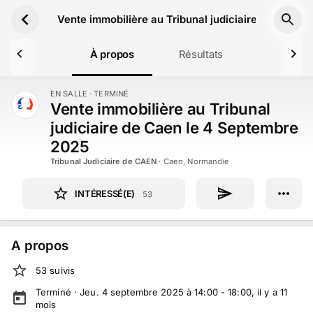
Aller au contenu principal
Vente immobilière au Tribunal judiciaire de Caen 
À propos
Résultats
EN SALLE
· TERMINÉ
TERMINÉ
Vente immobilière au Tribunal
judiciaire de Caen le 4 Septembre
2025
Tribunal Judiciaire de CAEN
·
Caen, Normandie
INTÉRESSÉ(E)
53
A propos
53
suivi
s
Terminé ·
Jeu. 4 septembre 2025 à 14:00 - 18:00
, il y a
11
mois