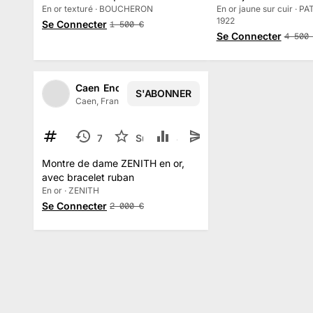
Signée
En or texturé · BOUCHERON
En or jaune sur cuir · P
1922
Se Connecter
1 500
€
Se Connecter
4 500
Caen Enchères
S'ABONNER
1
/
2
Caen, France
·
59
abonné
s
187
7 juil.
Suivre
840
TERMINÉ
Montre de dame ZENITH en or,
avec bracelet ruban
En or · ZENITH
Se Connecter
2 000
€