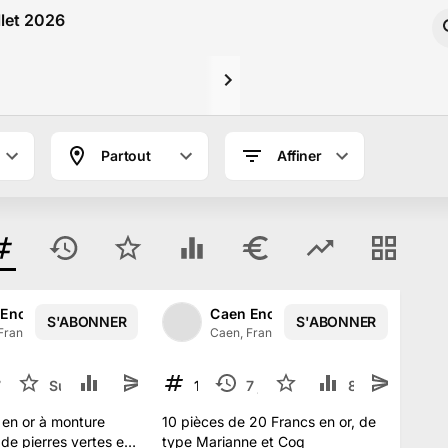
llet 2026
Partout
Affiner
 Enchères
Caen Enchères
S'ABONNER
S'ABONNER
1
/
2
1
/
2
France
·
59
abonné
s
Caen, France
·
59
abonné
s
 juil.
Suivre
1 k
170
7 juil.
2
885
TERMINÉ
 en or à monture
10 pièces de 20 Francs en or, de
 de pierres vertes et
type Marianne et Coq