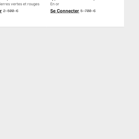
pierres vertes et rouges
En or
r
Se Connecter
2 500
€
5 700
€