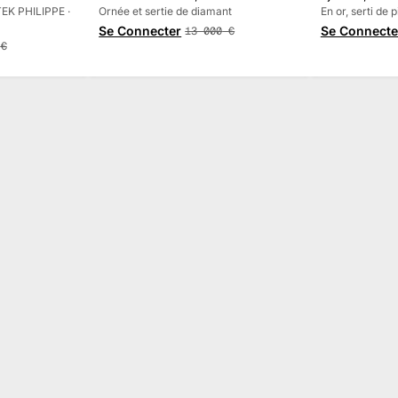
ATEK PHILIPPE ·
Ornée et sertie de diamant
rouges
En or, serti de 
Se Connecter
Se Connecte
13 000
€
€