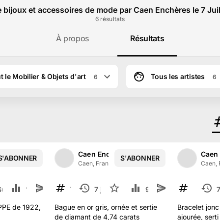
 bijoux et accessoires de mode par Caen Enchères le 7 Jui
6
résultat
s
À propos
Résultats
t le Mobilier & Objets d'art
Tous les artistes
6
6
es
Caen Enchères
Caen
S'ABONNER
S'ABONNER
1
/
2
1
/
2
59
abonné
s
Caen, France
·
59
abonné
s
Caen, 
Suivre
1.1 k
76
7 juil.
2
927
143
7
TERMINÉ
TERMINÉ
PPE de 1922,
Bague en or gris, ornée et sertie
Bracelet jonc
de diamant de 4,74 carats
ajourée, serti