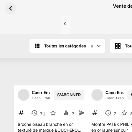
Aller au contenu principal
Vente de
Toutes les catégories
Tou
6
Caen Enchères
Caen Enchèr
S'ABONNER
1
/
2
Caen, France
·
59
abonné
s
Caen, France
·
9
7 juil.
2
716
64
7 juil.
TERMINÉ
TERMINÉ
Broche oiseau branché en or
Montre PATEK PHILI
texturé de marque BOUCHERON,
en or jaune sur cuir