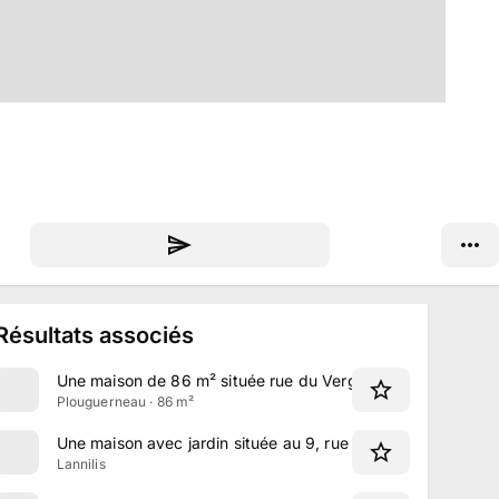
Résultats associés
Une maison de 86 m² située rue du Verger à Plouguerneau
Plouguerneau · 86 m²
Une maison avec jardin située au 9, rue du Prat Per à Lannil
Lannilis