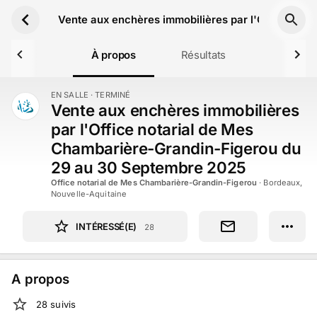
Aller au contenu principal
Vente aux enchères immobilières par l'Office no
À propos
Résultats
EN SALLE
· TERMINÉ
TERMINÉ
Vente aux enchères immobilières
par l'Office notarial de Mes
Chambarière-Grandin-Figerou du
29 au 30 Septembre 2025
Office notarial de Mes Chambarière-Grandin-Figerou
·
Bordeaux,
Nouvelle-Aquitaine
INTÉRESSÉ(E)
28
A propos
28
suivi
s