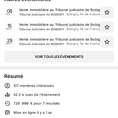
Vente immobilière au Tribunal judiciaire de Bobigny le 8 
08
·
Bobigny, Île-de-France
Tribunal Judiciaire de BOBIGNY
SEPT.
Vente immobilière au Tribunal judiciaire de Bobigny le 15 
15
·
Bobigny, Île-de-France
Tribunal Judiciaire de BOBIGNY
SEPT.
Vente immobilière au Tribunal judiciaire de Bobigny le 29
29
·
Bobigny, Île-de-France
Tribunal Judiciaire de BOBIGNY
SEPT.
VOIR TOUS LES ÉVÉNEMENTS
Résumé
107
membre
s
intéressé
s
42.2 k
vues de l'événement
729 000
€
pour
7
résultats
Mise en ligne
il y a
1
an