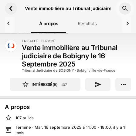
Aller au contenu principal
Vente immobilière au Tribunal judiciaire de Bobig
À propos
Résultats
EN SALLE
· TERMINÉ
TERMINÉ
Vente immobilière au Tribunal
judiciaire de Bobigny le 16
Septembre 2025
Tribunal Judiciaire de BOBIGNY
·
Bobigny, Île-de-France
INTÉRESSÉ(E)
107
A propos
107
suivi
s
Terminé ·
Mar. 16 septembre 2025 à 14:00 - 18:00
, il y a
11
mois