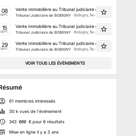
Vente immobilière au Tribunal judiciaire de Bobigny le 8 
08
·
Bobigny, Île-de-France
SEPT.
Tribunal Judiciaire de BOBIGNY
Vente immobilière au Tribunal judiciaire de Bobigny le 15 
15
·
Bobigny, Île-de-France
SEPT.
Tribunal Judiciaire de BOBIGNY
Vente immobilière au Tribunal judiciaire de Bobigny le 29
29
·
Bobigny, Île-de-France
SEPT.
Tribunal Judiciaire de BOBIGNY
VOIR TOUS LES ÉVÉNEMENTS
Résumé
61
membre
s
intéressé
s
30 k
vues de l'événement
343 000
€
pour
6
résultats
Mise en ligne
il y a
3
ans