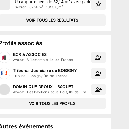
Un appartement de 52,14 m² avec parking à Sevran
Sevran · 52.14 m² · 1093 €/m²
VOIR TOUS LES RÉSULTATS
Profils associés
BCR & ASSOCIÉS
Avocat
·
Villemomble, Île-de-France
Tribunal Judiciaire de BOBIGNY
Tribunal
·
Bobigny, Île-de-France
DOMINIQUE DROUX - BAQUET
Avocat
·
Les Pavillons-sous-Bois, Île-de-France
VOIR TOUS LES PROFILS
Autres événements