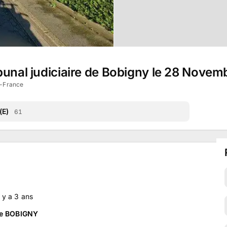
bunal judiciaire de Bobigny le 28 Nove
e-France
(E)
61
il y a
3
ans
 de BOBIGNY