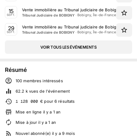
Vente immobilière au Tribunal judiciaire de Bobigny le 15 
15
·
Bobigny, Île-de-France
Tribunal Judiciaire de BOBIGNY
SEPT.
Vente immobilière au Tribunal judiciaire de Bobigny le 29
29
·
Bobigny, Île-de-France
Tribunal Judiciaire de BOBIGNY
SEPT.
VOIR TOUS LES ÉVÉNEMENTS
Résumé
100
membre
s
intéressé
s
62.2 k
vues de l'événement
1 128 000
€
pour
6
résultats
Mise en ligne
il y a
1
an
Mise à jour
il y a
1
an
Nouvel abonné(e)
il y a
9
mois