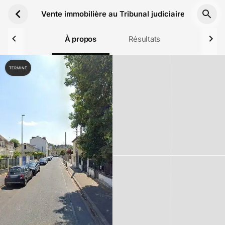
Aller au contenu principal
Vente immobilière au Tribunal judiciaire de Bobign
À propos
Résultats
TERMINÉ