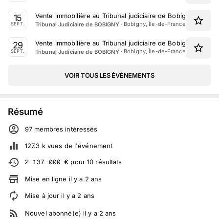
Vente immobilière au Tribunal judiciaire de Bobigny le 15 
15
·
Bobigny, Île-de-France
Tribunal Judiciaire de BOBIGNY
SEPT.
Vente immobilière au Tribunal judiciaire de Bobigny le 29
29
·
Bobigny, Île-de-France
Tribunal Judiciaire de BOBIGNY
SEPT.
VOIR TOUS LES ÉVÉNEMENTS
Résumé
97
membre
s
intéressé
s
127.3 k
vues de l'événement
2 137 000
€
pour
10
résultats
Mise en ligne
il y a
2
ans
Mise à jour
il y a
2
ans
Nouvel abonné(e)
il y a
2
ans