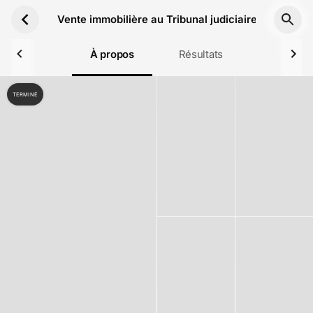
Aller au contenu principal
Vente immobilière au Tribunal judiciaire de Bobign
À propos
Résultats
TERMINÉ