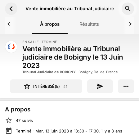
Aller au contenu principal
Vente immobilière au Tribunal judiciaire de Bobign
À propos
Résultats
EN SALLE
· TERMINÉ
TERMINÉ
Vente immobilière au Tribunal
judiciaire de Bobigny le 13 Juin
2023
Tribunal Judiciaire de BOBIGNY
·
Bobigny, Île-de-France
INTÉRESSÉ(E)
47
A propos
47
suivi
s
Terminé ·
Mar. 13 juin 2023 à 13:30 - 17:30
, il y a
3
ans