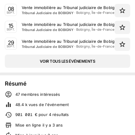
Vente immobilière au Tribunal judiciaire de Bobigny le 8 
08
·
Bobigny, Île-de-France
Tribunal Judiciaire de BOBIGNY
SEPT.
Vente immobilière au Tribunal judiciaire de Bobigny le 15 
15
·
Bobigny, Île-de-France
Tribunal Judiciaire de BOBIGNY
SEPT.
Vente immobilière au Tribunal judiciaire de Bobigny le 29
29
·
Bobigny, Île-de-France
Tribunal Judiciaire de BOBIGNY
SEPT.
VOIR TOUS LES ÉVÉNEMENTS
Résumé
47
membre
s
intéressé
s
48.4 k
vues de l'événement
901 001
€
pour
4
résultats
Mise en ligne
il y a
3
ans