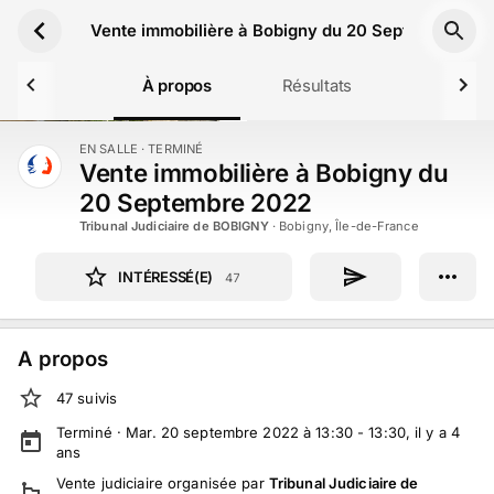
Aller au contenu principal
Vente immobilière à Bobigny du 20 Septembre 20
À propos
Résultats
EN SALLE
· TERMINÉ
TERMINÉ
Vente immobilière à Bobigny du
20 Septembre 2022
Tribunal Judiciaire de BOBIGNY
·
Bobigny, Île-de-France
INTÉRESSÉ(E)
47
A propos
47
suivi
s
Terminé ·
Mar. 20 septembre 2022 à 13:30 - 13:30
, il y a
4
ans
Vente judiciaire
organisée par
Tribunal Judiciaire de