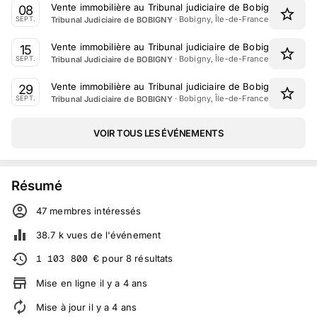
Vente immobilière au Tribunal judiciaire de Bobigny le 8 
08
·
Bobigny, Île-de-France
Tribunal Judiciaire de BOBIGNY
SEPT.
Vente immobilière au Tribunal judiciaire de Bobigny le 15 
15
·
Bobigny, Île-de-France
Tribunal Judiciaire de BOBIGNY
SEPT.
Vente immobilière au Tribunal judiciaire de Bobigny le 29
29
·
Bobigny, Île-de-France
Tribunal Judiciaire de BOBIGNY
SEPT.
VOIR TOUS LES ÉVÉNEMENTS
Résumé
47
membre
s
intéressé
s
38.7 k
vues de l'événement
1 103 800
€
pour
8
résultats
Mise en ligne
il y a
4
ans
Mise à jour
il y a
4
ans