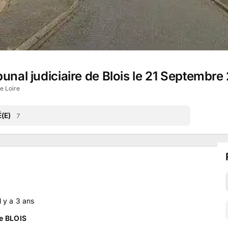
unal judiciaire de Blois le 21 Septembre
de Loire
(E)
7
il y a
3
ans
de BLOIS