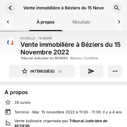
Aller au contenu principal
Vente immobilière à Béziers du 15 Novembre 2022
À propos
Résultats
EN SALLE
· TERMINÉ
TERMINÉ
Vente immobilière à Béziers du 15
Novembre 2022
Tribunal Judiciaire de BEZIERS
·
Béziers, Occitanie
INTÉRESSÉ(E)
29
A propos
29
suivi
s
Terminé ·
Mar. 15 novembre 2022 à 11:00 - 11:00
, il y a
4
ans
Vente judiciaire
organisée par
Tribunal Judiciaire de
BEZIERS