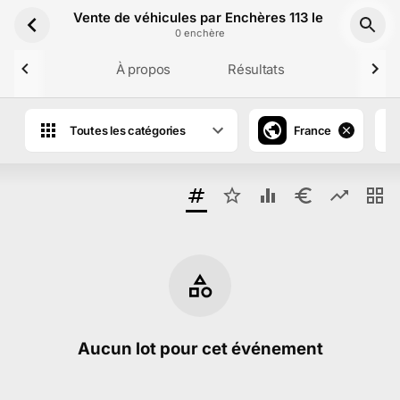
Aller au contenu principal
Vente de véhicules par Enchères 113 le 10 Juillet 
0
enchère
À propos
Résultats
Toutes les catégories
France
Aucun lot pour cet événement