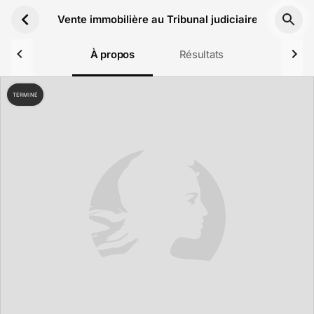
Aller au contenu principal
Vente immobilière au Tribunal judiciaire de Béth
À propos
Résultats
TERMINÉ