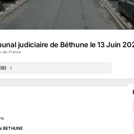
unal judiciaire de Béthune le 13 Juin 20
s-de-France
(E)
3
ns
 de BETHUNE