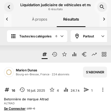
Aller au contenu principal
Liquidation judiciaire de véhicules et matériels pa
6
résultat
s
À propos
Résultats
Toutes les catégories
Partout
6
Marion Dunas
S'ABONNER
Bourg-en-Bresse, France
·
224
abonné
s
TERMINÉ
16
16 juil. 2025
4
24.1 k
1
Betonnière de marque Altrad
ALTRAD
Se Connecter
100
€