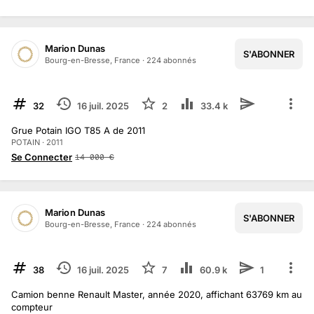
Marion Dunas
S'ABONNER
Bourg-en-Bresse, France
·
224
abonné
s
TERMINÉ
32
16 juil. 2025
2
33.4 k
Grue Potain IGO T85 A de 2011
POTAIN · 2011
Se Connecter
14 000
€
Marion Dunas
S'ABONNER
1
/
2
Bourg-en-Bresse, France
·
224
abonné
s
TERMINÉ
38
16 juil. 2025
7
60.9 k
1
Camion benne Renault Master, année 2020, affichant 63769 km au
compteur