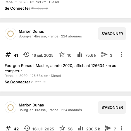
Renault · 2020 · 63 769 km · Diesel
Se Connecter
12 000
€
Marion Dunas
S'ABONNER
Bourg-en-Bresse, France
·
224
abonné
s
TERMINÉ
41
16 juil. 2025
10
75.6 k
3
Fourgon Renault Master, année 2020, affichant 126634 km au
compteur
Renault · 2020 · 126 634 km · Diesel
Se Connecter
8 000
€
Marion Dunas
S'ABONNER
Bourg-en-Bresse, France
·
224
abonné
s
TERMINÉ
42
16 juil. 2025
56
230.5 k
7