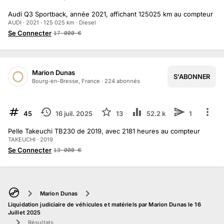
Audi Q3 Sportback, année 2021, affichant 125025 km au compteur
AUDI · 2021 · 125 025 km · Diesel
Se Connecter
17 000
€
Marion Dunas
S'ABONNER
1
/
2
Bourg-en-Bresse, France
·
224
abonné
s
TERMINÉ
45
16 juil. 2025
13
52.2 k
1
Pelle Takeuchi TB230 de 2019, avec 2181 heures au compteur
TAKEUCHI · 2019
Se Connecter
13 000
€
Marion Dunas
Liquidation judiciaire de véhicules et matériels par Marion Dunas le 16
Juillet 2025
Résultats