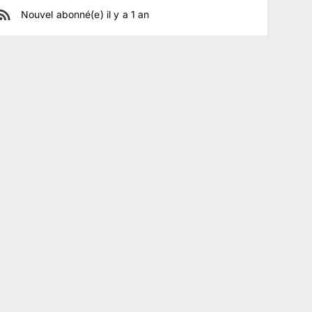
Nouvel abonné(e)
il y a
1
an