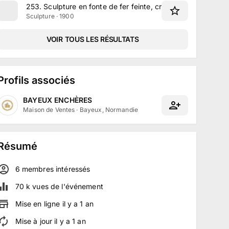
253
.
Sculpture en fonte de fer feinte, créée par Durenne F
Sculpture · 1900
VOIR TOUS LES RÉSULTATS
Profils associés
BAYEUX ENCHÈRES
Maison de Ventes
·
Bayeux, Normandie
Résumé
6
membre
s
intéressé
s
70 k
vues de l'événement
Mise en ligne
il y a
1
an
Mise à jour
il y a
1
an