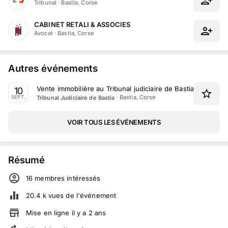
Tribunal
·
Bastia, Corse
CABINET RETALI & ASSOCIES
Avocat
·
Bastia, Corse
Autres événements
Vente immobilière au Tribunal judiciaire de Bastia le 10 Se
10
·
Bastia, Corse
Tribunal Judiciaire de Bastia
SEPT.
VOIR TOUS LES ÉVÉNEMENTS
Résumé
16
membre
s
intéressé
s
20.4 k
vues de l'événement
Mise en ligne
il y a
2
ans