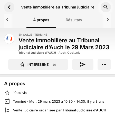
Aller au contenu principal
Vente immobilière au Tribunal judiciaire d'Auch l
À propos
Résultats
EN SALLE
· TERMINÉ
TERMINÉ
Vente immobilière au Tribunal
judiciaire d'Auch le 29 Mars 2023
Tribunal Judiciaire d'AUCH
·
Auch, Occitanie
INTÉRESSÉ(E)
10
A propos
10
suivi
s
Terminé ·
Mer. 29 mars 2023 à 10:30 - 14:30
, il y a
3
ans
Vente judiciaire
organisée par
Tribunal Judiciaire d'AUCH