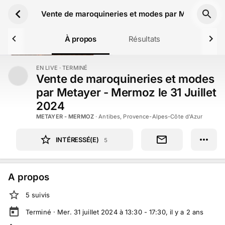
Aller au contenu principal
Vente de maroquineries et modes par Metayer - Me
À propos
Résultats
EN LIVE
· TERMINÉ
TERMINÉ
Vente de maroquineries et modes
par Metayer - Mermoz le 31 Juillet
2024
METAYER - MERMOZ
·
Antibes, Provence-Alpes-Côte d'Azur
INTÉRESSÉ(E)
5
A propos
5
suivi
s
Terminé ·
Mer. 31 juillet 2024 à 13:30 - 17:30
, il y a
2
ans