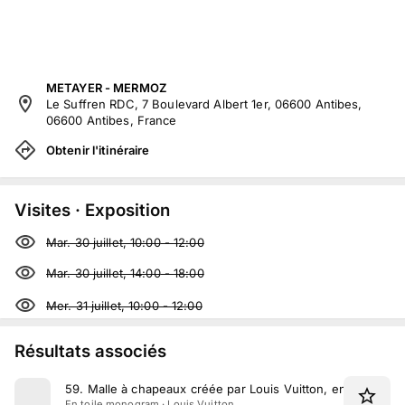
METAYER - MERMOZ
Le Suffren RDC, 7 Boulevard Albert 1er, 06600 Antibes,
06600 Antibes, France
Obtenir l'itinéraire
Visites · Exposition
Mar. 30 juillet, 10:00
-
12:00
Mar. 30 juillet, 14:00
-
18:00
Mer. 31 juillet, 10:00
-
12:00
Résultats associés
59
.
Malle à chapeaux créée par Louis Vuitton, en toile mo
En toile monogram · Louis Vuitton