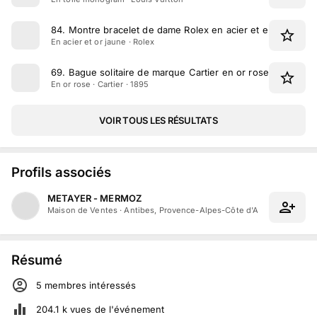
84
.
Montre bracelet de dame Rolex en acier et en or jaune
En acier et or jaune · Rolex
69
.
Bague solitaire de marque Cartier en or rose, ornée de
En or rose · Cartier · 1895
VOIR TOUS LES RÉSULTATS
Profils associés
METAYER - MERMOZ
Maison de Ventes
·
Antibes, Provence-Alpes-Côte d'Azur
Résumé
5
membre
s
intéressé
s
204.1 k
vues de l'événement