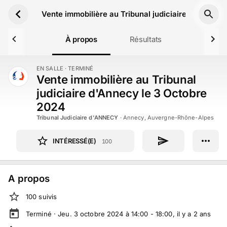
Aller au contenu principal
Vente immobilière au Tribunal judiciaire d'Annecy
À propos
Résultats
EN SALLE
· TERMINÉ
TERMINÉ
Vente immobilière au Tribunal
judiciaire d'Annecy le 3 Octobre
2024
Tribunal Judiciaire d'ANNECY
·
Annecy, Auvergne-Rhône-Alpes
INTÉRESSÉ(E)
100
A propos
100
suivi
s
Terminé ·
Jeu. 3 octobre 2024 à 14:00 - 18:00
, il y a
2
ans