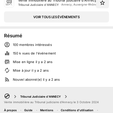
Vente immobilière au Tribunal judiciaire d'Annecy le 3 Se
03
·
Annecy, Auvergne-Rhône-Alpes
Tribunal Judiciaire d'ANNECY
SEPT.
VOIR TOUS LES ÉVÉNEMENTS
Résumé
100
membre
s
intéressé
s
150 k
vues de l'événement
Mise en ligne
il y a
2
ans
Mise à jour
il y a
2
ans
Nouvel abonné(e)
il y a
2
ans
Tribunal Judiciaire d'ANNECY
Vente immobilière au Tribunal judiciaire d'Annecy le 3 Octobre 2024
À propos
Guide
Mentions
Conditions d'utilisation