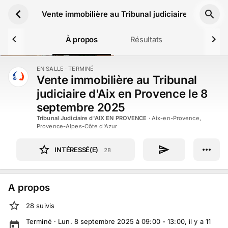
Aller au contenu principal
Vente immobilière au Tribunal judiciaire d'Aix en
À propos
Résultats
EN SALLE
· TERMINÉ
TERMINÉ
Vente immobilière au Tribunal
judiciaire d'Aix en Provence le 8
septembre 2025
Tribunal Judiciaire d'AIX EN PROVENCE
·
Aix-en-Provence,
Provence-Alpes-Côte d'Azur
INTÉRESSÉ(E)
28
A propos
28
suivi
s
Terminé ·
Lun. 8 septembre 2025 à 09:00 - 13:00
, il y a
11