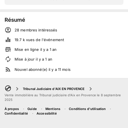
Résumé
28
membre
s
intéressé
s
19.7 k
vues de l'événement
Mise en ligne
il y a
1
an
Mise à jour
il y a
1
an
Nouvel abonné(e)
il y a
11
mois
Tribunal Judiciaire d'AIX EN PROVENCE
Vente immobilière au Tribunal judiciaire d'Aix en Provence le 8 septembre
2025
À propos
Guide
Mentions
Conditions d'utilisation
Confidentialité
Accessibilité