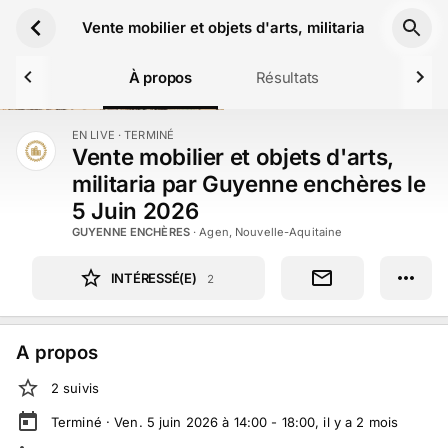
Aller au contenu principal
Vente mobilier et objets d'arts, militaria par Guye
À propos
Résultats
EN LIVE
· TERMINÉ
TERMINÉ
Vente mobilier et objets d'arts,
militaria par Guyenne enchères le
5 Juin 2026
GUYENNE ENCHÈRES
·
Agen, Nouvelle-Aquitaine
INTÉRESSÉ(E)
2
A propos
2
suivi
s
Terminé ·
Ven. 5 juin 2026 à 14:00 - 18:00
, il y a
2
mois