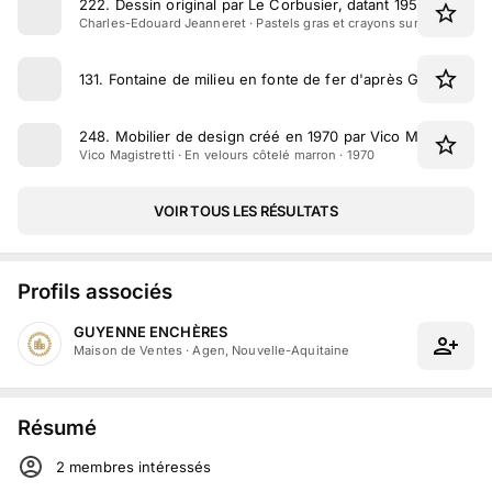
222
.
Dessin original par Le Corbusier, datant 1951
Charles-Edouard Jeanneret · Pastels gras et crayons sur papier vélin
131
.
Fontaine de milieu en fonte de fer d'après Germain Pil
248
.
Mobilier de design créé en 1970 par Vico Magistretti 
Vico Magistretti · En velours côtelé marron · 1970
VOIR TOUS LES RÉSULTATS
Profils associés
GUYENNE ENCHÈRES
Maison de Ventes
·
Agen, Nouvelle-Aquitaine
Résumé
2
membre
s
intéressé
s