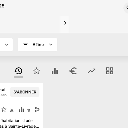
025
Affiner
nal Judiciaire d'AGEN
S'ABONNER
France
·
362
abonné
s
 2025
Suivre
10.1 k
habitation située
as à Sainte-Livrade-