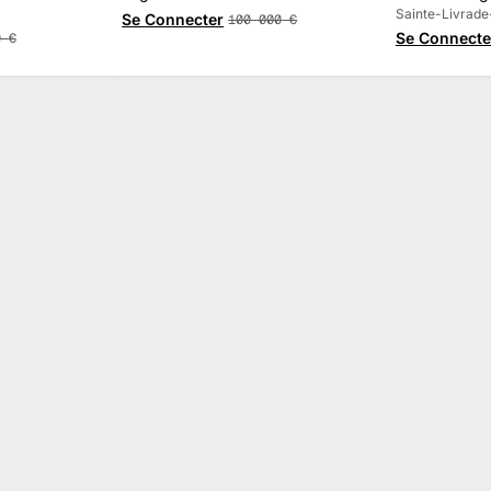
Martaillac
sur-Lot
Sainte-Livrade
Se Connecter
100 000
€
Se Connecte
0
€