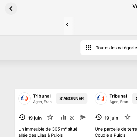
Aller au contenu principal
Ve
Toutes les catégori
Tribunal Judiciaire d'AGEN
Tribunal Jud
S'ABONNER
Agen, France
·
362
abonné
s
Agen, France
·
19 juin 2025
8
20.7 k
2
19 juin 2025
5
TERMINÉ
TERMINÉ
Un immeuble de 305 m² situé
Une parcelle de terre
allée des Lilas à Pujols
Coudié à Pujols