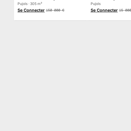
Pujols · 305 m²
Pujols
Se Connecter
Se Connecter
150 000
€
15 00