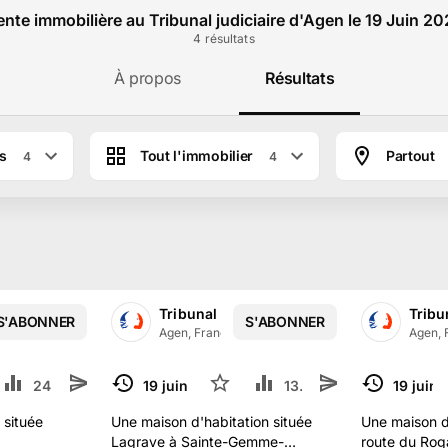
nte immobilière au Tribunal judiciaire d'Agen le 19 Juin 2
4
résultat
s
À propos
Résultats
es
Tout l'immobilier
Partout
4
4
iciaire d'AGEN
Tribunal Judiciaire d'AGEN
Tribu
S'ABONNER
S'ABONNER
362
abonné
s
Agen, France
·
362
abonné
s
Agen, 
24.2 k
19 juin 2025
5
13.2 k
19 juin
TERMINÉ
TERMINÉ
 située
Une maison d'habitation située
Une maison d'
Lagrave à Sainte-Gemme-
route du Rog