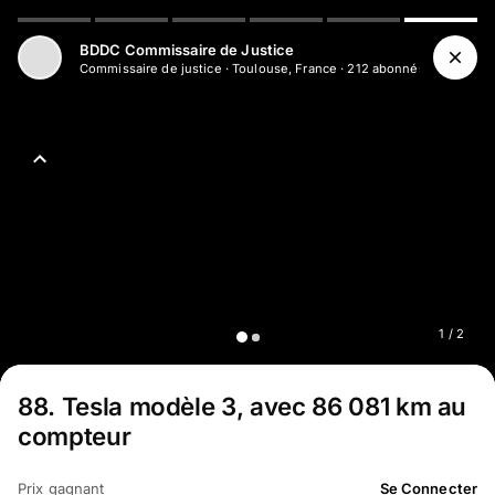
Aller au contenu principal
BDDC Commissaire de Justice
Commissaire de justice
·
Toulouse, France
·
212
abonné
s
1
/
2
88
.
Tesla modèle 3, avec 86 081 km au
compteur
Prix gagnant
Se Connecter