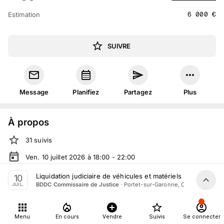
6 000
€
Estimation
SUIVRE
Message
Planifiez
Partagez
Plus
À propos
31
suivis
Ven. 10 juillet 2026 à 18:00 - 22:00
Vente judiciaire
organisée
par
BDDC Commissaire de
Liquidation judiciaire de véhicules et matériels par BDDC C
10
Justice
·
Portet-sur-Garonne, Occitanie
BDDC Commissaire de Justice
JUIL.
En salle :
23 Rue Gaston Evrard, 31120 Portet-sur-Garonne,
France
Menu
En cours
Vendre
Suivis
Se connecter
Tout le monde peut participer