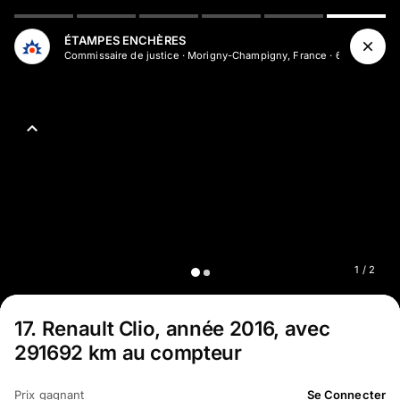
Aller au contenu principal
ÉTAMPES ENCHÈRES
Commissaire de justice
·
Morigny-Champigny, France
·
604
abonné
s
1
/
2
17
.
Renault Clio, année 2016, avec
291692 km au compteur
Prix gagnant
Se Connecter