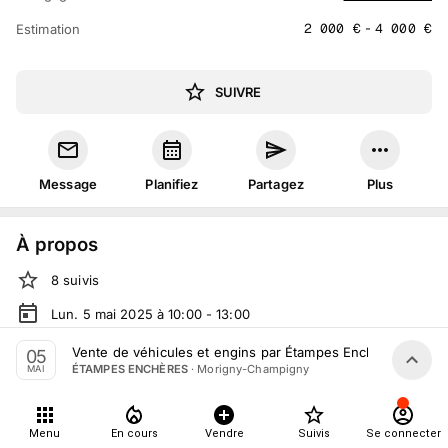
2 000
€
-
4 000
€
Estimation
SUIVRE
Message
Planifiez
Partagez
Plus
À propos
8
suivis
Lun. 5 mai 2025 à 10:00 - 13:00
Vente judiciaire
organisée
par
ÉTAMPES ENCHÈRES
Vente de véhicules et engins par Étampes Enchères le 5 M
05
·
Morigny-Champigny
ÉTAMPES ENCHÈRES
MAI
En salle :
Rte de la Ferté Alais, 91150 Morigny-Champigny,
France
Tout le monde peut participer
Menu
En cours
Vendre
Suivis
Se connecter