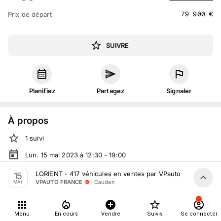
79 900
€
Prix de départ
SUIVRE
Planifiez
Partagez
Signaler
À propos
1
suivi
Lun. 15 mai 2023 à 12:30 - 19:00
Vente volontaire
organisée
par
VPAUTO FRANCE
LORIENT - 417 véhicules en ventes par VPauto le 15 Mai 2
15
·
Caudan
VPAUTO FRANCE
MAI
En salle :
277 Rue de Kerpont, 56850 Caudan, France
En live
sur
vpauto.fr
Menu
En cours
Vendre
Suivis
Se connecter