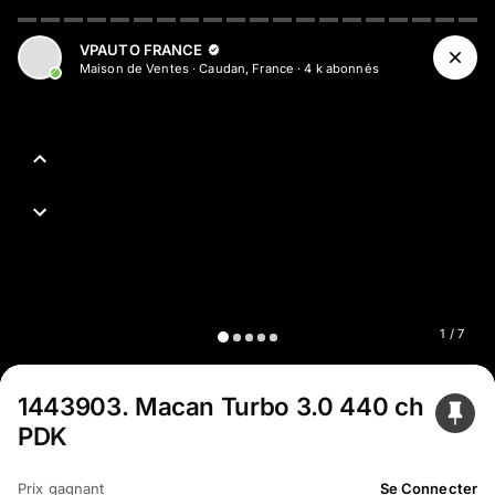
VPAUTO FRANCE
Maison de Ventes
·
Caudan, France
·
4 k
abonné
s
1
/
7
1443903
.
Macan Turbo 3.0 440 ch
PDK
Prix gagnant
Se Connecter