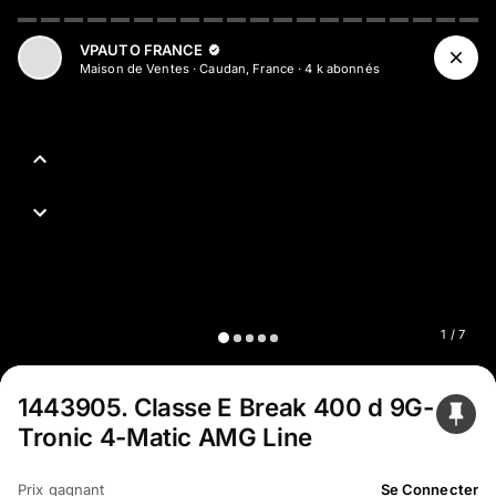
Aller au contenu principal
VPAUTO FRANCE
Maison de Ventes
·
Caudan, France
·
4 k
abonné
s
1
/
7
1443905
.
Classe E Break 400 d 9G-
Tronic 4-Matic AMG Line
Prix gagnant
Se Connecter