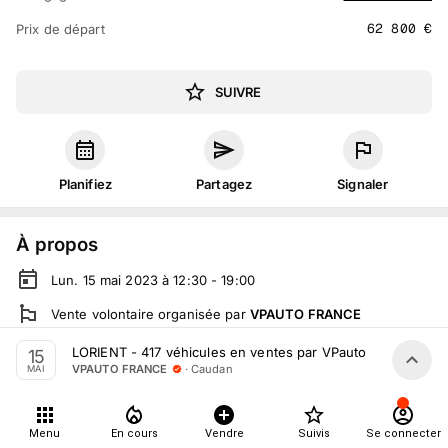
62 800
€
Prix de départ
SUIVRE
Planifiez
Partagez
Signaler
À propos
Lun. 15 mai 2023 à 12:30 - 19:00
Vente volontaire
organisée
par
VPAUTO FRANCE
En salle :
277 Rue de Kerpont, 56850 Caudan, France
LORIENT - 417 véhicules en ventes par VPauto le 15 Mai 2
15
·
Caudan
VPAUTO FRANCE
MAI
En live
sur
vpauto.fr
Tout le monde peut participer
Menu
En cours
Vendre
Suivis
Se connecter