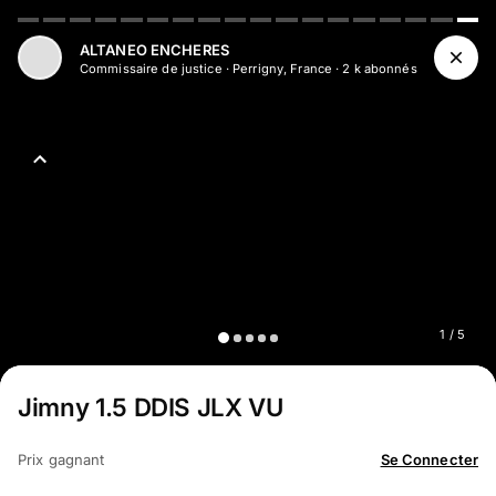
Aller au contenu principal
ALTANEO ENCHERES
Commissaire de justice
·
Perrigny, France
·
2 k
abonné
s
1
/
5
Jimny 1.5 DDIS JLX VU
Prix gagnant
Se Connecter