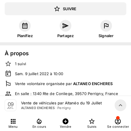
SUIVRE
Planifiez
Partagez
Signaler
À propos
1
suivi
Sam. 9 juillet 2022 à 10:00
Vente volontaire
organisée
par
ALTANEO ENCHERES
En salle :
1340 Rte de Conliege, 39570 Perrigny, France
Vente de véhicules par Altanéo du 19 Juillet
09
En live
sur
moniteurlive.com
·
Perrigny
ALTANEO ENCHERES
JUIL.
Tout le monde peut participer
Menu
En cours
Vendre
Suivis
Se connecter