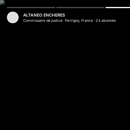
Aller au contenu principal
ALTANEO ENCHERES
Commissaire de justice
·
Perrigny, France
·
2 k
abonné
s