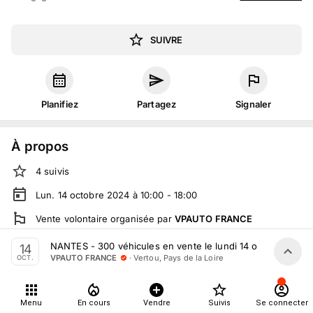
SUIVRE
Planifiez
Partagez
Signaler
À propos
4
suivis
Lun. 14 octobre 2024 à 10:00 - 18:00
Vente volontaire
organisée
par
VPAUTO FRANCE
En salle :
362 Rte de Clisson, 44120 Vertou, France
NANTES - 300 véhicules en vente le lundi 14 octobre
14
·
Vertou, Pays de la Loire
VPAUTO FRANCE
OCT.
Tout le monde peut participer
Menu
En cours
Vendre
Suivis
Se connecter