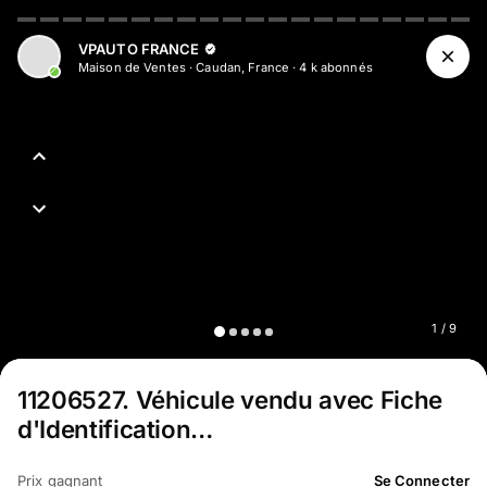
Aller au contenu principal
VPAUTO FRANCE
Maison de Ventes
·
Caudan, France
·
4 k
abonné
s
1
/
9
11206527
.
Véhicule vendu avec Fiche
d'Identification…
Prix gagnant
Se Connecter