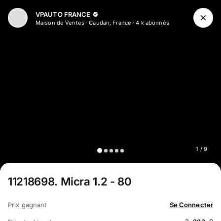
Aller au contenu principal
VPAUTO FRANCE
Maison de Ventes
·
Caudan, France
·
4 k
abonné
s
1
/
9
11218698
.
Micra 1.2 - 80
Prix gagnant
Se Connecter