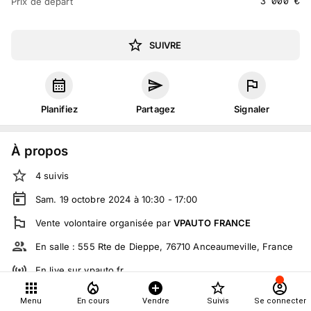
3 000
€
Prix de départ
SUIVRE
Planifiez
Partagez
Signaler
À propos
4
suivis
Sam. 19 octobre 2024 à 10:30 - 17:00
Vente volontaire
organisée
par
VPAUTO FRANCE
En salle :
555 Rte de Dieppe, 76710 Anceaumeville, France
En live
sur
vpauto.fr
Tout le monde peut participer
Menu
En cours
Vendre
Suivis
Se connecter