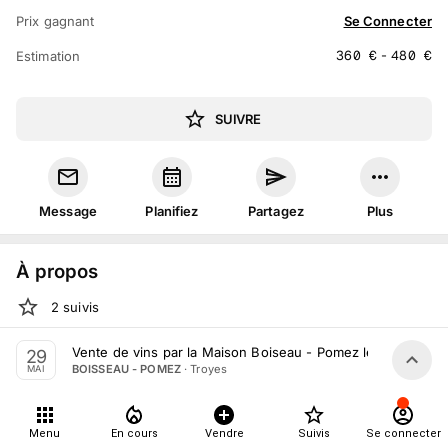
Prix gagnant
Se Connecter
360
€
-
480
€
Estimation
SUIVRE
Message
Planifiez
Partagez
Plus
À propos
2
suivis
Ven. 29 mai 2026 à 09:00 - 18:00
Vente de vins par la Maison Boiseau - Pomez le 29 Mai 20
29
·
Troyes
BOISSEAU - POMEZ
MAI
Vente volontaire
organisée
par
BOISSEAU - POMEZ
En salle :
1 Bis Rue de la Paix, 10000 Troyes, France
Menu
En cours
Vendre
Suivis
Se connecter
Tout le monde peut participer