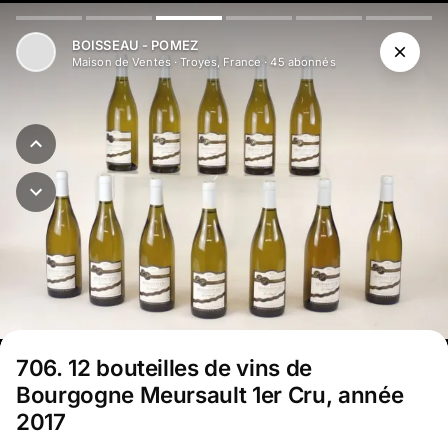
BOISSEAU - POMEZ
Maison de Ventes
·
Troyes, France
·
45
abonné
s
706
.
12 bouteilles de vins de
Bourgogne Meursault 1er Cru, année
2017