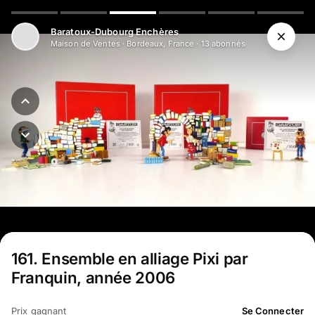
Aller au contenu principal
Baratoux-Dubourg Enchères
Maison de Ventes
·
Bordeaux, France
·
13
abonné
s
161
.
Ensemble en alliage Pixi par
Franquin, année 2006
Prix gagnant
Se Connecter