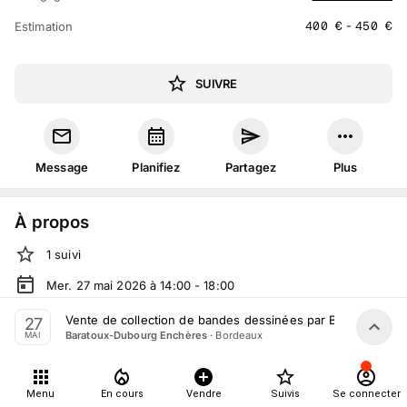
400
€
-
450
€
Estimation
SUIVRE
Message
Planifiez
Partagez
Plus
À propos
1
suivi
Mer. 27 mai 2026 à 14:00 - 18:00
Vente volontaire
organisée
par
Baratoux-Dubourg Enchères
Vente de collection de bandes dessinées par Baratoux-Du
27
·
Bordeaux
Baratoux-Dubourg Enchères
MAI
En salle :
136 Quai des Chartrons, 33300 Bordeaux, France
Tout le monde peut participer
Menu
En cours
Vendre
Suivis
Se connecter