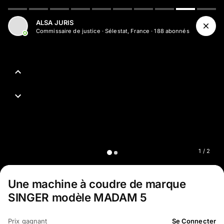
Aller au contenu principal
ALSA JURIS
Commissaire de justice
·
Sélestat, France
·
188
abonné
s
1
/
2
Une machine à coudre de marque
SINGER modèle MADAM 5
Prix gagnant
Se Connecter