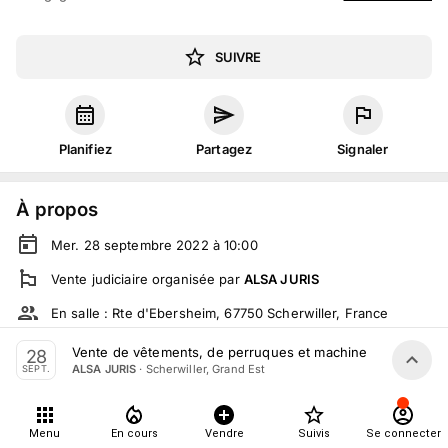
SUIVRE
Planifiez
Partagez
Signaler
À propos
Mer. 28 septembre 2022 à 10:00
Vente judiciaire
organisée
par
ALSA JURIS
En salle :
Rte d'Ebersheim, 67750 Scherwiller, France
Tout le monde peut participer
Vente de vêtements, de perruques et machine à coudre pa
28
·
Scherwiller, Grand Est
ALSA JURIS
SEPT.
Détails
Menu
En cours
Vendre
Suivis
Se connecter