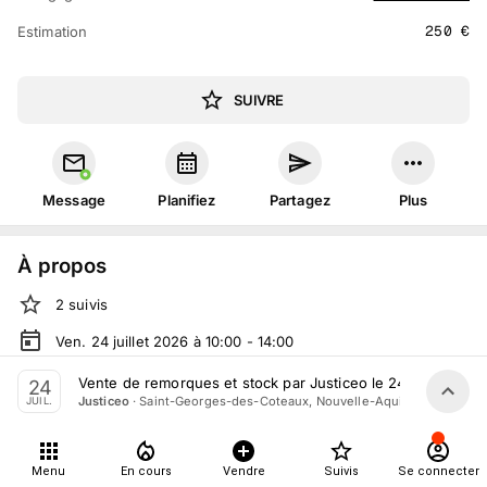
250
€
Estimation
SUIVRE
Message
Planifiez
Partagez
Plus
À propos
2
suivis
Ven. 24 juillet 2026 à 10:00 - 14:00
Vente judiciaire
organisée
par
Justiceo
Vente de remorques et stock par Justiceo le 24 Juillet 202
24
·
Saint-Georges-des-Coteaux, Nouvelle-Aquitaine
Justiceo
JUIL.
En salle :
4 Zc la Bobinerie, 17810 Saint-Georges-des-
Coteaux, France
Tout le monde peut participer
Menu
En cours
Vendre
Suivis
Se connecter