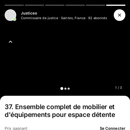
Justiceo
Commissaire de justice
·
Saintes, France
·
92
abonné
s
1
/
3
37
.
Ensemble complet de mobilier et
d'équipements pour espace détente
Prix gagnant
Se Connecter