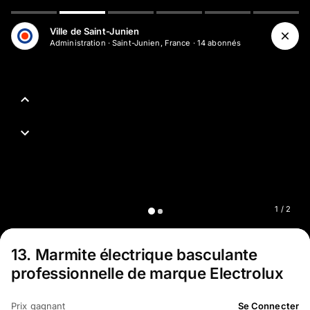
Ville de Saint-Junien
Administration
·
Saint-Junien, France
·
14
abonné
s
1
/
2
13
.
Marmite électrique basculante
professionnelle de marque Electrolux
Prix gagnant
Se Connecter