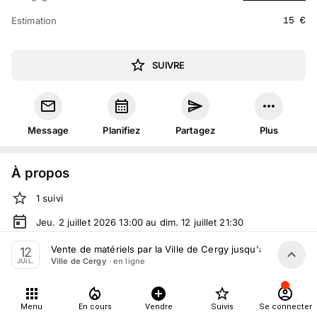
15
€
Estimation
SUIVRE
Message
Planifiez
Partagez
Plus
À propos
1
suivi
Jeu. 2 juillet 2026 13:00 au dim. 12 juillet 21:30
Vente volontaire
organisée
par
Ville de Cergy
Vente de matériels par la Ville de Cergy jusqu'au 12 Juillet
12
· en ligne
Ville de Cergy
JUIL.
Tout le monde peut participer
Menu
En cours
Vendre
Suivis
Se connecter