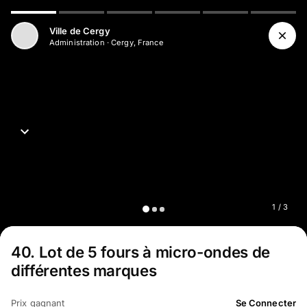
Aller au contenu principal
Ville de Cergy
Administration
·
Cergy, France
1
/
3
40
.
Lot de 5 fours à micro-ondes de
différentes marques
Prix gagnant
Se Connecter