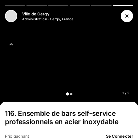
Aller au contenu principal
Ville de Cergy
Administration
·
Cergy, France
1
/
2
116
.
Ensemble de bars self-service
professionnels en acier inoxydable
Prix gagnant
Se Connecter