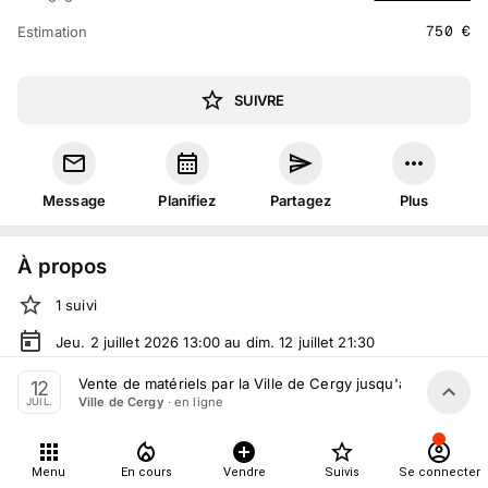
750
€
Estimation
SUIVRE
Message
Planifiez
Partagez
Plus
À propos
1
suivi
Jeu. 2 juillet 2026 13:00 au dim. 12 juillet 21:30
Vente volontaire
organisée
par
Ville de Cergy
Vente de matériels par la Ville de Cergy jusqu'au 12 Juillet
12
· en ligne
Ville de Cergy
JUIL.
Tout le monde peut participer
Menu
En cours
Vendre
Suivis
Se connecter