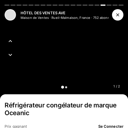
Aller au contenu principal
HÔTEL DES VENTES AVE
Maison de Ventes
·
Rueil-Malmaison, France
·
752
abonné
s
1
/
2
Réfrigérateur congélateur de marque
Oceanic
Prix gagnant
Se Connecter