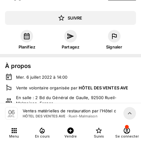
SUIVRE
Planifiez
Partagez
Signaler
À propos
Mer. 6 juillet 2022 à 14:00
Vente volontaire
organisée
par
HÔTEL DES VENTES AVE
En salle :
2 Bd du Général de Gaulle, 92500 Rueil-
Malmaison, France
Ventes matérielles de restauration par l'Hôtel des ventes Av
06
En live
sur
moniteurlive.com
·
Rueil-Malmaison
HÔTEL DES VENTES AVE
JUIL.
Tout le monde peut participer
Menu
En cours
Vendre
Suivis
Se connecter