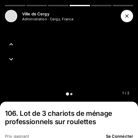
Aller au contenu principal
Ville de Cergy
Administration
·
Cergy, France
1
/
2
106
.
Lot de 3 chariots de ménage
professionnels sur roulettes
Prix gagnant
Se Connecter