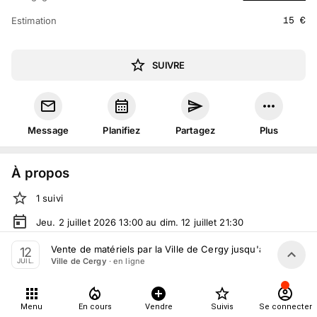
15
€
Estimation
SUIVRE
Message
Planifiez
Partagez
Plus
À propos
1
suivi
Jeu. 2 juillet 2026 13:00 au dim. 12 juillet 21:30
Vente volontaire
organisée
par
Ville de Cergy
Vente de matériels par la Ville de Cergy jusqu'au 12 Juillet
12
· en ligne
Ville de Cergy
JUIL.
Tout le monde peut participer
Menu
En cours
Vendre
Suivis
Se connecter